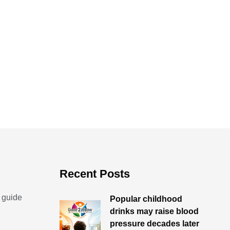
rouble sleeping? Try
Do the pool noodl
hese exercises
workout
By - Ted Escobedo
By - Ted Escobedo
14 July 2026
07 July 2026
Recent Posts
 guide
Popular childhood
drinks may raise blood
pressure decades later