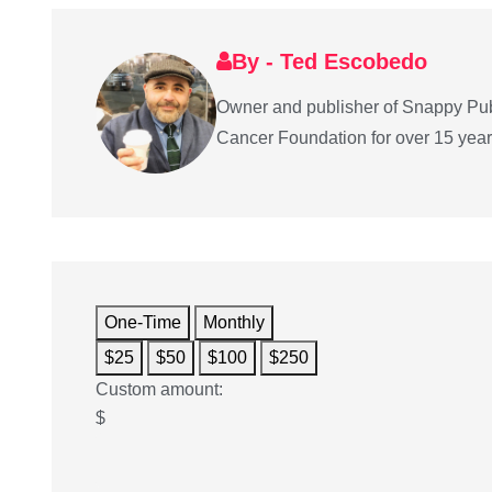
By - Ted Escobedo
Owner and publisher of Snappy Pub
Cancer Foundation for over 15 years 
One-Time
Monthly
$25
$50
$100
$250
Custom amount:
$