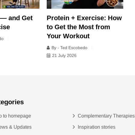
 — and Get
Protein + Exercise: How
T
ise
to Get the Most from
t
Your Workout
do
By - Ted Escobedo
21 July 2026
tegories
o to homepage
Complementary Therapies
ews & Updates
Inspiration stories