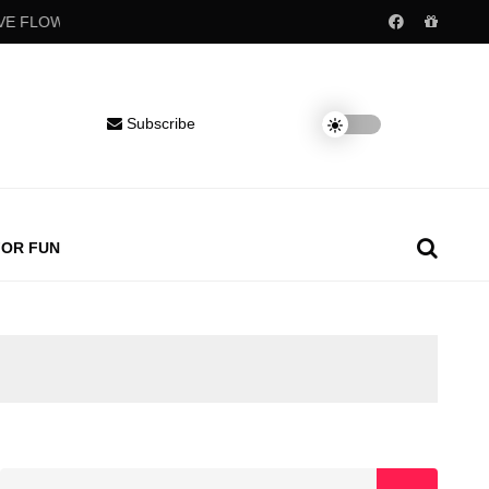
OW
Popular childhood drinks may raise blood pressure decades la
Subscribe
FOR FUN